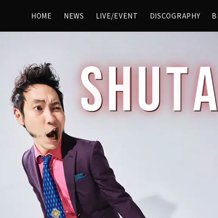
HOME
NEWS
LIVE/EVENT
DISCOGRAPHY
B
S
H
U
T