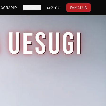
IOGRAPHY
SPECIAL
ログイン
FAN CLUB
A
U
E
S
U
G
I