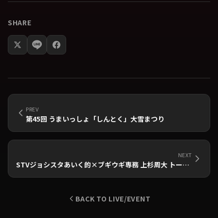
SHARE
PREV
第45回 うまいっしょ「しんとく」大雪まつり
NEXT
STVジョシスタあいく的×ブギウギ専務 上杉周大 トーク&ライブ
BACK TO LIVE/EVENT