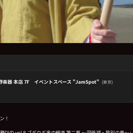
楽器 本店 7F イベントスペース "JamSpot"
(東京)
ン！
VD vol.8 ブギウギ奥の細道 第二幕 ～洞爺湖・登別の章～」が