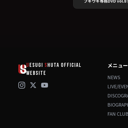
メニュー
U
ESUGI
S
HUTA
OFFICIAL
WEBSITE
NEWS
LIVE/EVE
DISCOGR
BIOGRAP
FAN CLU