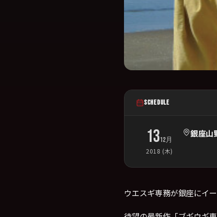
SCHEDULE
13
銀座山野
12月
2018 (木)
ウエスギ専務が銀座にイー
待望の最新作「ブギウギ専務D