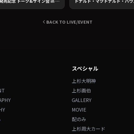
ブギウギ専務DVD vol.8 発売記念 トーク&サイン会 in 札幌
BACK TO LIVE/EVENT
スペシャル
上杉大明神
NT
上杉画伯
APHY
GALLERY
HY
MOVIE
B
配のみ
上杉周大カード