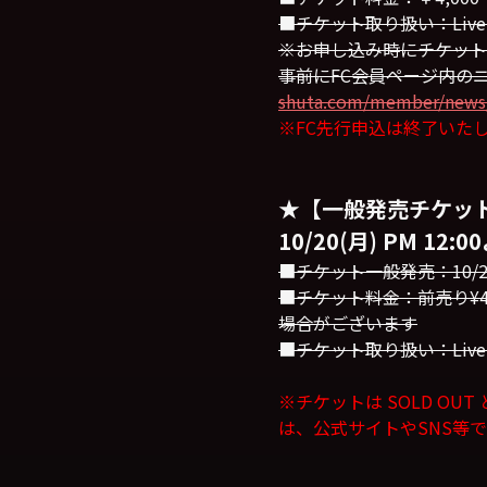
■チケット取り扱い：LiveP
※お申し込み時にチケット
事前にFC会員ページ内の
shuta.com/member/news/
※FC先行申込は終了いた
★【一般発売チケッ
10/20(月) PM 
■チケット一般発売：10/20(
■チケット料金：前売り¥4,
場合がございます
■チケット取り扱い：LiveP
※
チケットは SOLD 
は、公式サイトや
SNS
等で