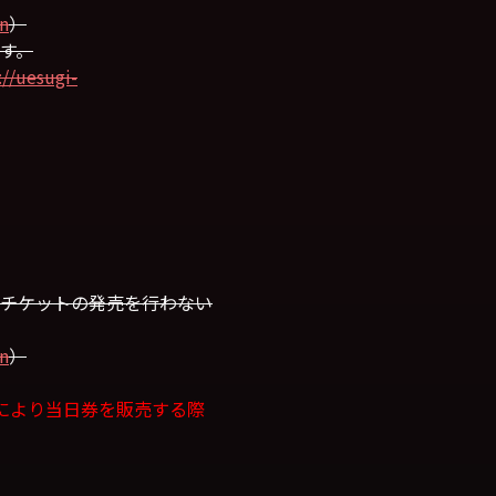
an
）
す。
://uesugi-
は当日チケットの発売を行わない
an
）
等により当日券を販売する際