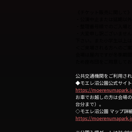
《チケット販売に関して》
・公演中止または延期以外
・整理番号順でのご入場と
・大変申し訳ございません
下さい。また小学生以上は
＜ご来場される方へのご案
会場は屋内ですが冬季期間
ため座布団をご用意してお
公共交通機関をご利用され
◆モエレ沼公園公式サイト
https://moerenumapark.j
お車でお越しの方は会場の「
台分まで）。
◇モエレ沼公園 マップ詳
https://moerenumapark.