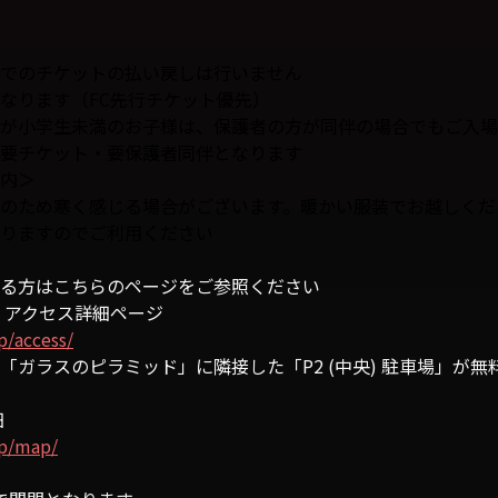
でのチケットの払い戻しは行いません
なります（FC先行チケット優先）
が小学生未満のお子様は、保護者の方が同伴の場合でもご入場
要チケット・要保護者同伴となります
内＞
のため寒く感じる場合がございます。暖かい服装でお越しくだ
りますのでご利用ください
る方はこちらのページをご参照ください
 アクセス詳細ページ
p/access/
ガラスのピラミッド」に隣接した「P2 (中央) 駐車場」が無
細
jp/map/