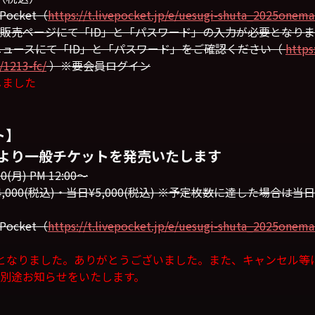
ocket（
https://t.livepocket.jp/e/uesugi-shuta_2025onem
販売ページにて「ID」と「パスワード」の入力が必要となりま
ニュースにて「ID」と「パスワード」をご確認ください（
https
1213-fc/
）※要会員ログイン
しました
ト】
12:00より一般チケットを発売いたします
月) PM 12:00〜
000(税込)・当日¥5,000(税込) ※予定枚数に達した場合
ocket（
https://t.livepocket.jp/e/uesugi-shuta_2025onem
OUT となりました。ありがとうございました。また、キャンセル
別途お知らせをいたします。