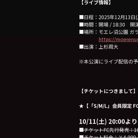
【ライブ情報】
■日程：2025年12月13日(
■時間：開場 / 18:30 開演 /
■場所：モエレ沼公園 ガ
https://moerenu
■出演：上杉周大
※本公演にライブ配信の予
【チケットにつきまして】
★【「S/M/L」会員限定 
10/11(土) 20:
■チケットFC先行発売：10/11(
■チケット料金：￥4,00