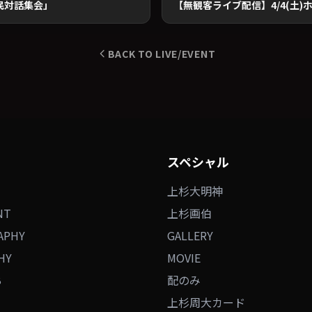
市民対話集会」
BACK TO LIVE/EVENT
スペシャル
上杉大明神
NT
上杉画伯
APHY
GALLERY
HY
MOVIE
B
配のみ
上杉周大カード