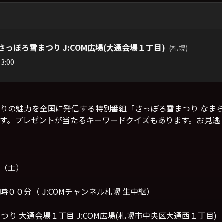
さっぽろ雪まつり J:COM広場(大通会場１丁目)
(札幌)
3:00
りの魅力を全国に発信する特別番組「さっぽろ雪まつり なま
す。プレゼントが当たるキーワードクイズもあります。お見逃
（土）
００分（ J:COMチャンネル札幌 生中継）
つり 大通会場１丁目 J:COM広場(札幌市中央区大通西１丁目)