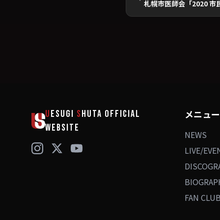
札幌市医師会「2020 
メニュー
U
ESUGI
S
HUTA
OFFICIAL
WEBSITE
NEWS
LIVE/EVE
DISCOGR
BIOGRAP
FAN CLU