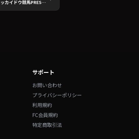
【無観客ライブ配信】4/4(土)ホッカイドウ競馬PRESENTS「上杉周大 ONE MAN LIVE～2020年 春～」
サポート
お問い合わせ
プライバシーポリシー
利用規約
FC会員規約
特定商取引法