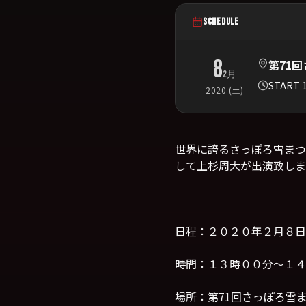
SCHEDULE
8
第71回
2月
START 1
2020 (土)
世界に誇るさっぽろ雪まつ
して上杉周大が出演致しま
日程：２０２０年２月８日
時間：１３時００分～１４時
場所：第71回さっぽろ雪ま