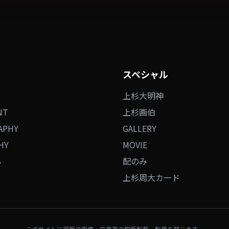
スペシャル
上杉大明神
NT
上杉画伯
APHY
GALLERY
HY
MOVIE
B
配のみ
上杉周大カード
このサイトに掲載の画像・文章等の無断転載、転用を禁じます。