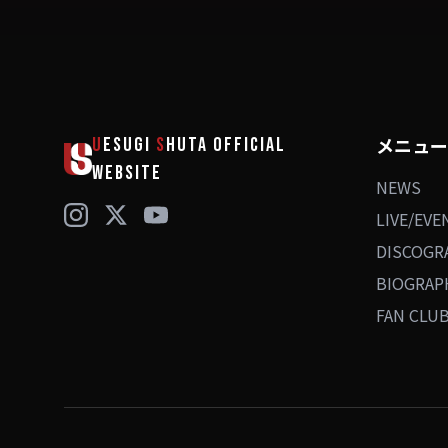
メニュー
U
ESUGI
S
HUTA
OFFICIAL
WEBSITE
NEWS
LIVE/EVE
DISCOGR
BIOGRAP
FAN CLU