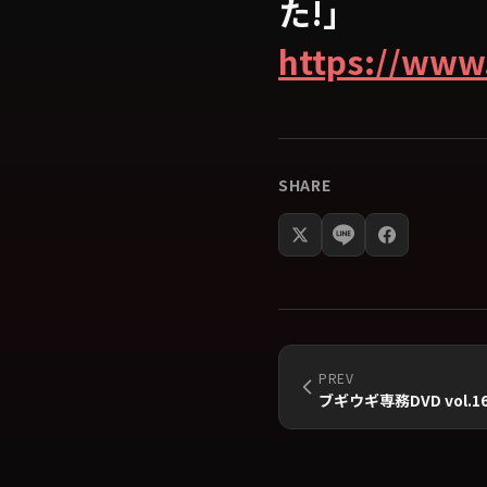
た!」
https://www
SHARE
PREV