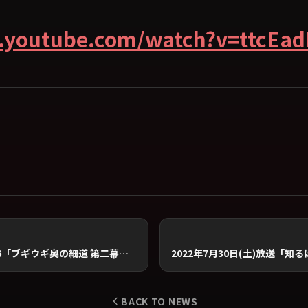
.youtube.com/watch?v=ttcEa
ブギウギ専務DVD vol.16「ブギウギ奥の細道 第二幕」～厚岸 牡蠣の章～発売＆発売イベント開催のお知らせ！
BACK TO NEWS