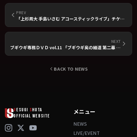
PREV
「上杉周大 手島いさむ アコースティックライブ」チケット追加発売のお知らせ
NEXT
ブギウギ専務ＤＶＤ vol.11 「ブギウギ奥の細道 第二幕 」～とかち帯広の章～ 発売のお知らせ
BACK TO NEWS
U
ESUGI
S
HUTA
メニュー
OFFICIAL WEBSITE
NEWS
LIVE/EVENT