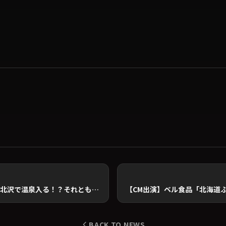
Que Tube 第三弾！『下北沢で温泉入る！？それとも「トトロ」の家行く？』
BACK TO NEWS