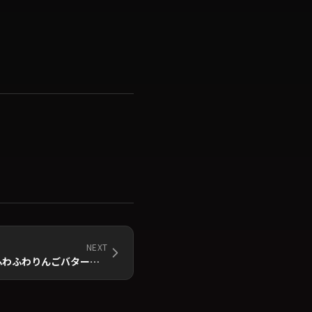
NEXT
【CM出演】ベル食品「北海道ふわふわりんごバター」「北海道ふわふわハスカップバター」