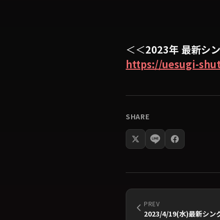
＜＜
2023年 最新
https://uesugi-shu
SHARE
PREV