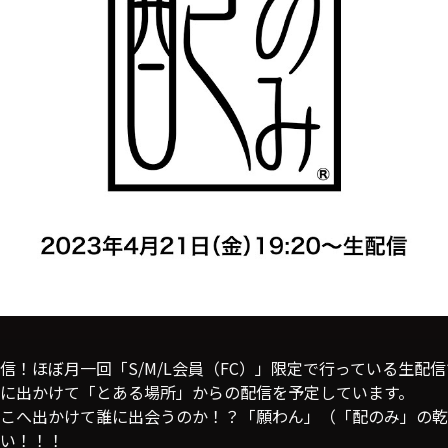
信！ほぼ月一回「S/M/L会員（FC）」限定で行っている生配
に出かけて「とある場所」からの配信を予定しています。
こへ出かけて誰に出会うのか！？「願わん」（「配のみ」の乾
い！！！