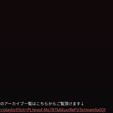
のアーカイブ一覧はこちらからご覧頂けます↓
m/playlist?list=PLtevsd-Mq787kAXuxrReFUSstmambxlQt