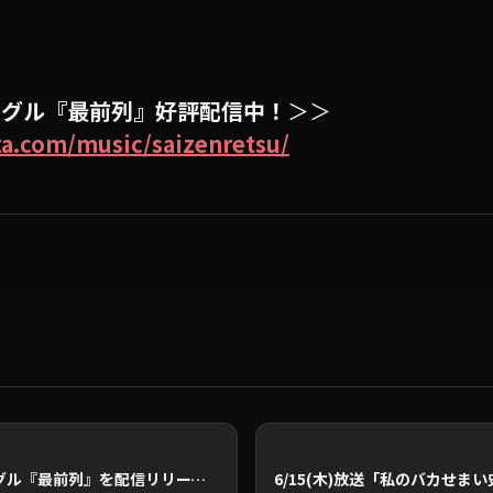
シングル『最前列』好評配信中！
＞＞
ta.com/music/saizenretsu/
2023/4/19(水)最新シングル『最前列』を配信リリース！