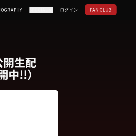
IOGRAPHY
SPECIAL
ログイン
FAN CLUB
公開生配
中!!）