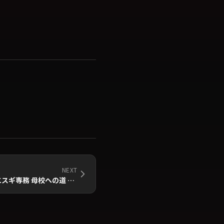
NEXT
ブギウギ専務 DVD vol.21「ウエスギ専務 母校への道 小学校編 Ⅳ」発売＆発売記念イベントのお知らせ