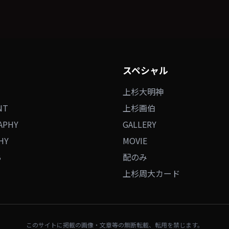
スペシャル
上杉大明神
NT
上杉画伯
APHY
GALLERY
HY
MOVIE
B
配のみ
上杉周大カード
このサイトに掲載の画像・文章等の無断転載、転用を禁じます。