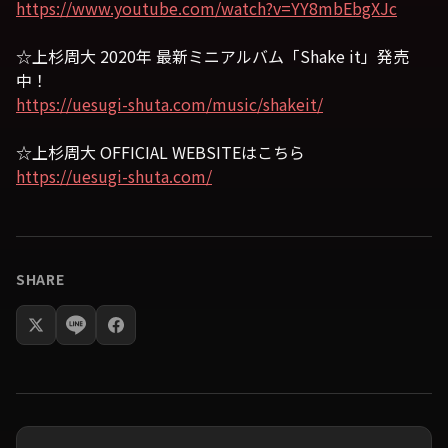
https://www.youtube.com/watch?v=YY8mbEbgXJc
☆上杉周大 2020年 最新ミニアルバム「Shake it」発売
中！
https://uesugi-shuta.com/music/shakeit/
☆上杉周大 OFFICIAL WEBSITEはこちら
https://uesugi-shuta.com/
SHARE