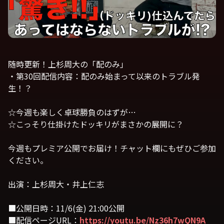
随時更新！上杉周大の「配のみ」
・第30回配信内容：配のみ始まって以来のトラブル発
生！？
☆今週も楽しく卓球勝負のはずが…
☆こっそり仕掛けたドッキリがまさかの展開に？
今週もプレミア公開でお届け！チャット欄にもぜひご参加
ください。
出演：上杉周大・井上仁志
■公開日時：11/6(金) 21:00公開
■配信ページURL：
https://youtu.be/Nz36h7wQN9A